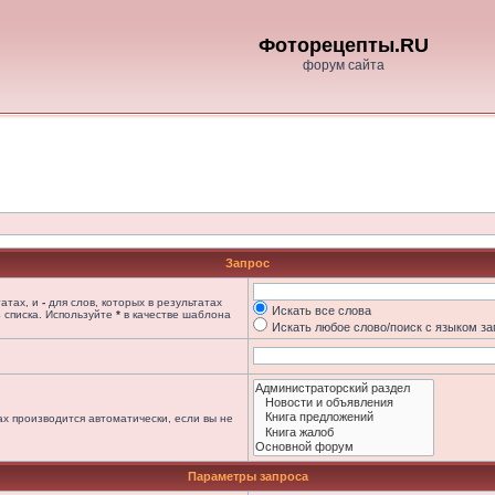
Фоторецепты.RU
форум сайта
Запрос
татах, и
-
для слов, которых в результатах
Искать все слова
 списка. Используйте
*
в качестве шаблона
Искать любое слово/поиск с языком з
х производится автоматически, если вы не
Параметры запроса