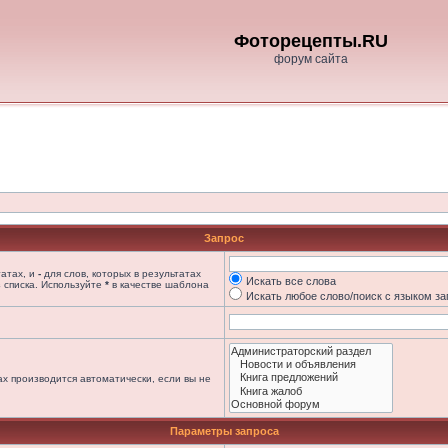
Фоторецепты.RU
форум сайта
Запрос
татах, и
-
для слов, которых в результатах
Искать все слова
 списка. Используйте
*
в качестве шаблона
Искать любое слово/поиск с языком з
х производится автоматически, если вы не
Параметры запроса