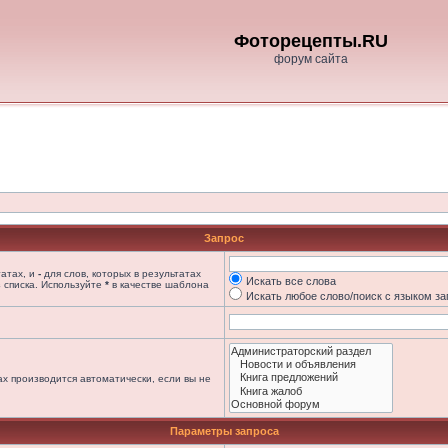
Фоторецепты.RU
форум сайта
Запрос
татах, и
-
для слов, которых в результатах
Искать все слова
 списка. Используйте
*
в качестве шаблона
Искать любое слово/поиск с языком з
х производится автоматически, если вы не
Параметры запроса