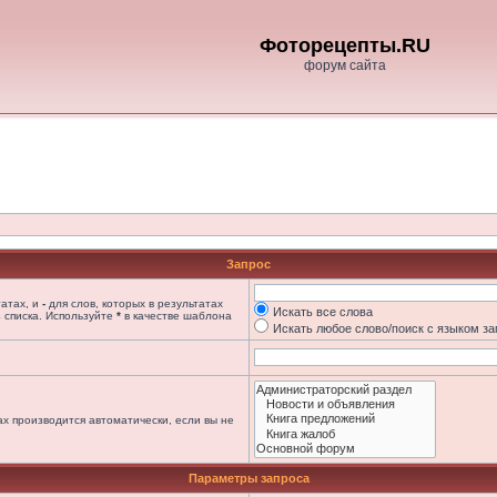
Фоторецепты.RU
форум сайта
Запрос
татах, и
-
для слов, которых в результатах
Искать все слова
 списка. Используйте
*
в качестве шаблона
Искать любое слово/поиск с языком з
х производится автоматически, если вы не
Параметры запроса