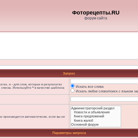
Фоторецепты.RU
форум сайта
Запрос
татах, и
-
для слов, которых в результатах
Искать все слова
 списка. Используйте
*
в качестве шаблона
Искать любое слово/поиск с языком з
х производится автоматически, если вы не
Параметры запроса