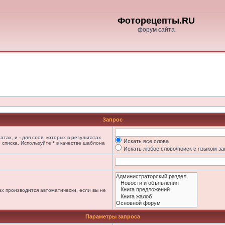
Фоторецепты.RU
форум сайта
Запрос
татах, и
-
для слов, которых в результатах
Искать все слова
 списка. Используйте
*
в качестве шаблона
Искать любое слово/поиск с языком з
х производится автоматически, если вы не
Параметры запроса