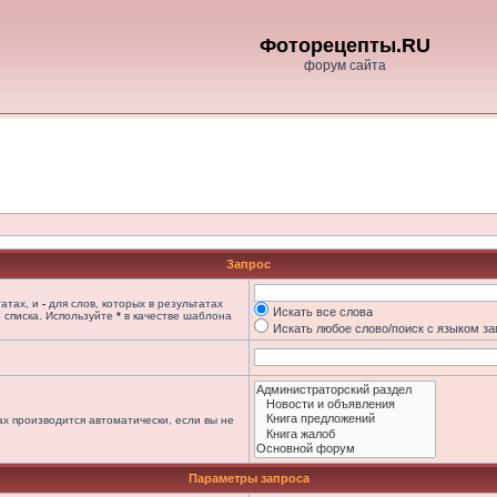
Фоторецепты.RU
форум сайта
Запрос
татах, и
-
для слов, которых в результатах
Искать все слова
 списка. Используйте
*
в качестве шаблона
Искать любое слово/поиск с языком з
х производится автоматически, если вы не
Параметры запроса