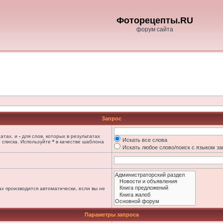
Фоторецепты.RU
форум сайта
Запрос
татах, и
-
для слов, которых в результатах
Искать все слова
 списка. Используйте
*
в качестве шаблона
Искать любое слово/поиск с языком з
х производится автоматически, если вы не
Параметры запроса