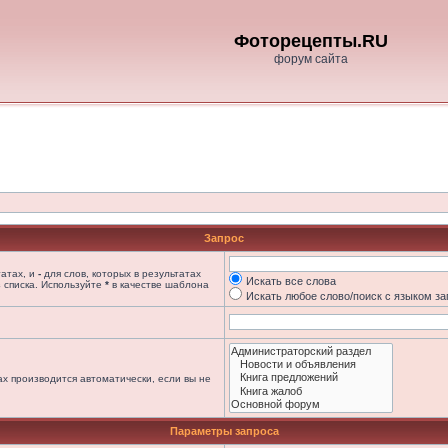
Фоторецепты.RU
форум сайта
Запрос
татах, и
-
для слов, которых в результатах
Искать все слова
 списка. Используйте
*
в качестве шаблона
Искать любое слово/поиск с языком з
х производится автоматически, если вы не
Параметры запроса