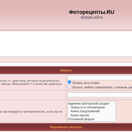
Фоторецепты.RU
форум сайта
Запрос
татах, и
-
для слов, которых в результатах
Искать все слова
 списка. Используйте
*
в качестве шаблона
Искать любое слово/поиск с языком з
х производится автоматически, если вы не
Параметры запроса