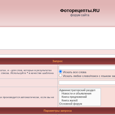
Фоторецепты.RU
форум сайта
Запрос
татах, и
-
для слов, которых в результатах
Искать все слова
 списка. Используйте
*
в качестве шаблона
Искать любое слово/поиск с языком з
х производится автоматически, если вы не
Параметры запроса