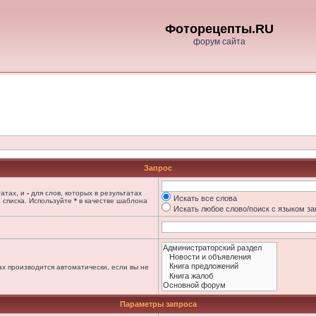
Фоторецепты.RU
форум сайта
Запрос
татах, и
-
для слов, которых в результатах
Искать все слова
 списка. Используйте
*
в качестве шаблона
Искать любое слово/поиск с языком з
х производится автоматически, если вы не
Параметры запроса