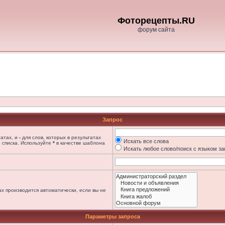
Фоторецепты.RU
форум сайта
Запрос
татах, и
-
для слов, которых в результатах
Искать все слова
 списка. Используйте
*
в качестве шаблона
Искать любое слово/поиск с языком з
х производится автоматически, если вы не
Параметры запроса