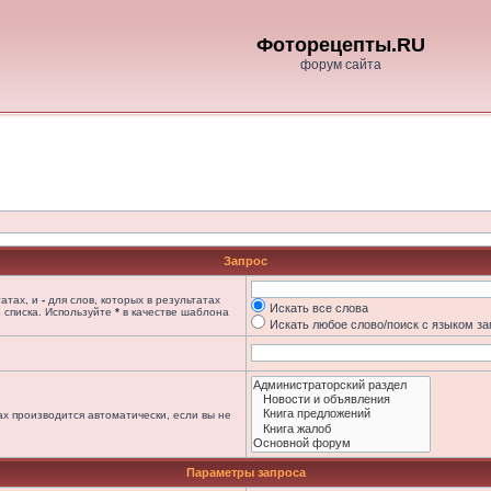
Фоторецепты.RU
форум сайта
Запрос
татах, и
-
для слов, которых в результатах
Искать все слова
 списка. Используйте
*
в качестве шаблона
Искать любое слово/поиск с языком з
х производится автоматически, если вы не
Параметры запроса