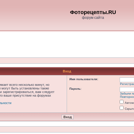
Фоторецепты.RU
форум сайта
Вход
Имя пользователя:
Регистра
мает всего несколько минут, но
 могут быть установлены также
Пароль:
м зарегистрироваться, вам следует
Забыли п
что ваше присутствие на форумах
Повторно
льности
Автом
Скрыт