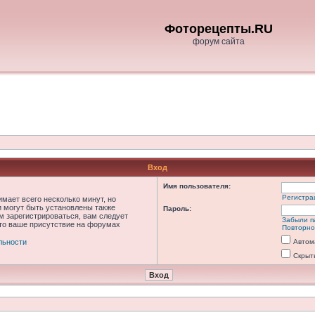
Фоторецепты.RU
форум сайта
Вход
Имя пользователя:
Регистра
мает всего несколько минут, но
 могут быть установлены также
Пароль:
м зарегистрироваться, вам следует
Забыли п
что ваше присутствие на форумах
Повторно
льности
Автом
Скрыт