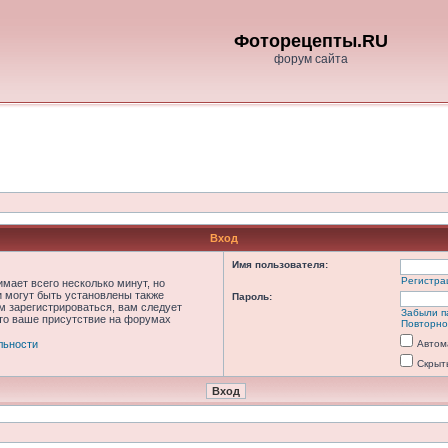
Фоторецепты.RU
форум сайта
Вход
Имя пользователя:
Регистра
мает всего несколько минут, но
 могут быть установлены также
Пароль:
м зарегистрироваться, вам следует
Забыли п
что ваше присутствие на форумах
Повторно
льности
Автом
Скрыт