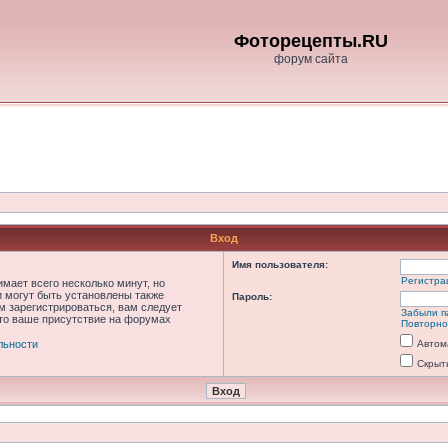
Фоторецепты.RU
форум сайта
Вход
Имя пользователя:
Регистра
мает всего несколько минут, но
 могут быть установлены также
Пароль:
м зарегистрироваться, вам следует
Забыли п
что ваше присутствие на форумах
Повторно
льности
Автом
Скрыт