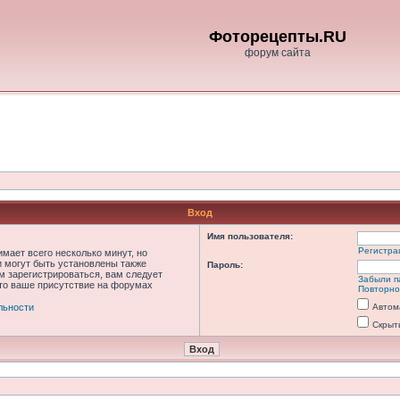
Фоторецепты.RU
форум сайта
Вход
Имя пользователя:
Регистра
мает всего несколько минут, но
 могут быть установлены также
Пароль:
м зарегистрироваться, вам следует
Забыли п
что ваше присутствие на форумах
Повторно
льности
Автом
Скрыт