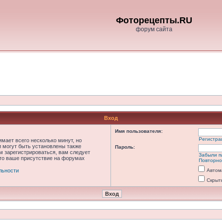
Фоторецепты.RU
форум сайта
Вход
Имя пользователя:
Регистра
мает всего несколько минут, но
 могут быть установлены также
Пароль:
м зарегистрироваться, вам следует
Забыли п
что ваше присутствие на форумах
Повторно
льности
Автом
Скрыт