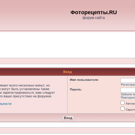
Фоторецепты.RU
форум сайта
Вход
Имя пользователя:
Регистра
мает всего несколько минут, но
 могут быть установлены также
Пароль:
м зарегистрироваться, вам следует
Забыли п
что ваше присутствие на форумах
Повторно
льности
Автом
Скрыт