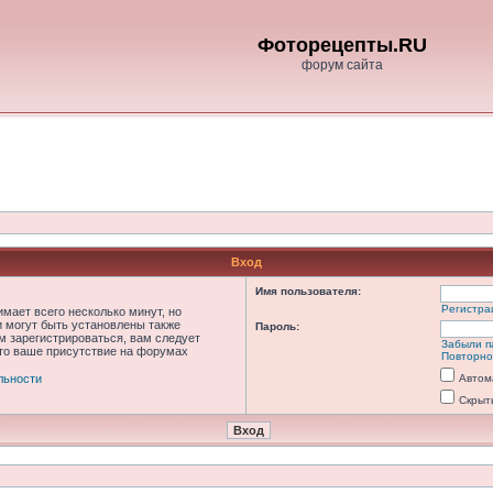
Фоторецепты.RU
форум сайта
Вход
Имя пользователя:
Регистра
мает всего несколько минут, но
 могут быть установлены также
Пароль:
м зарегистрироваться, вам следует
Забыли п
что ваше присутствие на форумах
Повторно
льности
Автом
Скрыт