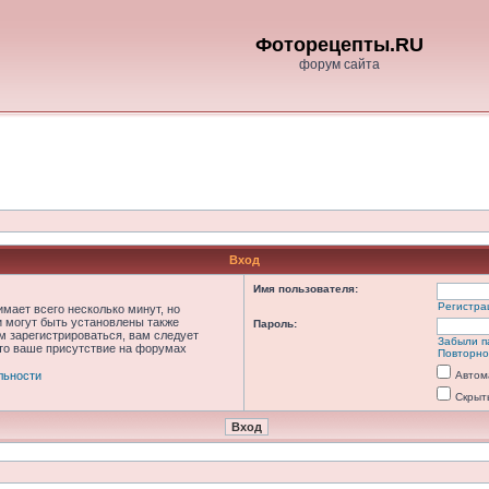
Фоторецепты.RU
форум сайта
Вход
Имя пользователя:
Регистра
мает всего несколько минут, но
 могут быть установлены также
Пароль:
м зарегистрироваться, вам следует
Забыли п
что ваше присутствие на форумах
Повторно
льности
Автом
Скрыт