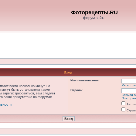
Фоторецепты.RU
форум сайта
Вход
Имя пользователя:
Регистра
мает всего несколько минут, но
 могут быть установлены также
Пароль:
м зарегистрироваться, вам следует
Забыли п
что ваше присутствие на форумах
Повторно
льности
Автом
Скрыт