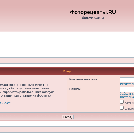
Фоторецепты.RU
форум сайта
Вход
Имя пользователя:
Регистра
мает всего несколько минут, но
 могут быть установлены также
Пароль:
м зарегистрироваться, вам следует
Забыли п
что ваше присутствие на форумах
Повторно
льности
Автом
Скрыт