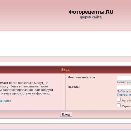
Фоторецепты.RU
форум сайта
Вход
Имя пользователя:
Регистра
мает всего несколько минут, но
 могут быть установлены также
Пароль:
м зарегистрироваться, вам следует
Забыли п
что ваше присутствие на форумах
Повторно
льности
Автом
Скрыт