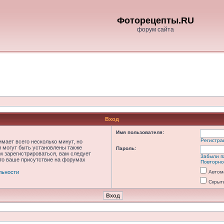
Фоторецепты.RU
форум сайта
Вход
Имя пользователя:
Регистра
мает всего несколько минут, но
 могут быть установлены также
Пароль:
м зарегистрироваться, вам следует
Забыли п
что ваше присутствие на форумах
Повторно
льности
Автом
Скрыт