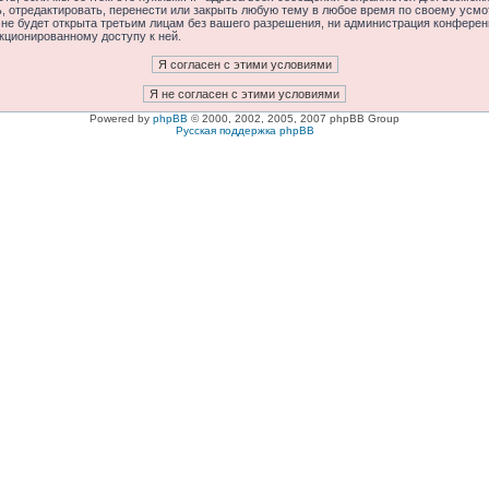
отредактировать, перенести или закрыть любую тему в любое время по своему усмот
 не будет открыта третьим лицам без вашего разрешения, ни администрация конфере
нкционированному доступу к ней.
Powered by
phpBB
© 2000, 2002, 2005, 2007 phpBB Group
Русская поддержка phpBB