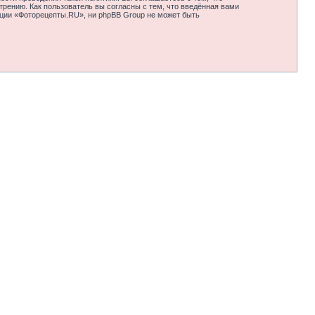
рению. Как пользователь вы согласны с тем, что введённая вами
нции «Фоторецепты.RU», ни phpBB Group не может быть