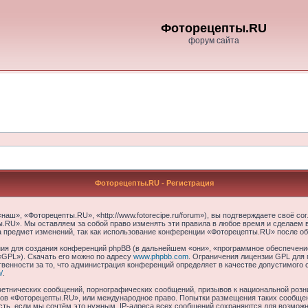
Фоторецепты.RU
форум сайта
Фоторецепты.RU - Регистрация
ш», «Фоторецепты.RU», «http://www.fotorecipe.ru/forum»), вы подтверждаете своё со
.RU». Мы оставляем за собой право изменять эти правила в любое время и сделаем в
а предмет изменений, так как использование конференции «Фоторецепты.RU» после об
я для создания конференций phpBB (в дальнейшем «они», «программное обеспечение
«GPL»). Скачать его можно по адресу
www.phpbb.com
. Ограничения лицензии GPL для 
венности за то, что администрация конференций определяет в качестве допустимого 
/
.
етнических сообщений, порнографических сообщений, призывов к национальной розн
умов «Фоторецепты.RU», или международное право. Попытки размещения таких сообще
сть, если мы сочтём это нужным. IP-адреса всех сообщений сохраняются для возможно