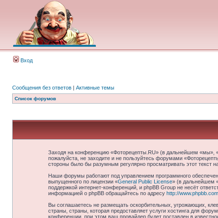
Вход
Сообщения без ответов
|
Активные темы
Список форумов
Заходя на конференцию «Фоторецепты.RU» (в дальнейшем «мы», «на
пожалуйста, не заходите и не пользуйтесь форумами «Фоторецепты
стороны было бы разумным регулярно просматривать этот текст н
Наши форумы работают под управлением программного обеспечени
выпущенного по лицензии «
General Public License
» (в дальнейшем 
поддержкой интернет-конференций, и phpBB Group не несёт ответст
информацией о phpBB обращайтесь по адресу
http://www.phpbb.com
Вы соглашаетесь не размещать оскорбительных, угрожающих, клев
страны, страны, которая предоставляет услуги хостинга для фор
конференции, при этом ваш провайдер будет поставлен в известно