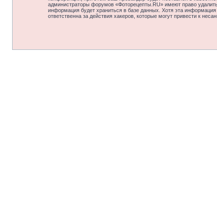
администраторы форумов «Фоторецепты.RU» имеют право удалить, 
информация будет храниться в базе данных. Хотя эта информация
ответственна за действия хакеров, которые могут привести к неса