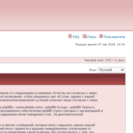
FAQ
Поиск
Пользователи
Текущее время: 07 авг 2026, 14:10
Часовой пояс: UTC + 2 часа
Язык:
гласие со следующими условиями. Если вы не согласны с ними,
сё возможное, чтобы уведомить вас об этом, однако с вашей
новления/исправления условий означает ваше согласие с ними.
 phpBB», «www.phpbb.com», «phpBB Group», «phpBB Teams»),
программного обеспечения phpBB строго связаны с организацией и
содержания и/или поведения в них. За дополнительной
и и прочих сообщений, которые могут нарушить законы вашей
ний могут привести к вашему немедленному отключению от
сти проведения такой политики. Вы соглашаетесь с тем, что