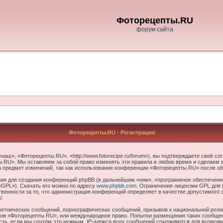
Фоторецепты.RU
форум сайта
Фоторецепты.RU - Регистрация
ш», «Фоторецепты.RU», «http://www.fotorecipe.ru/forum»), вы подтверждаете своё со
.RU». Мы оставляем за собой право изменять эти правила в любое время и сделаем в
а предмет изменений, так как использование конференции «Фоторецепты.RU» после об
я для создания конференций phpBB (в дальнейшем «они», «программное обеспечение
«GPL»). Скачать его можно по адресу
www.phpbb.com
. Ограничения лицензии GPL для 
венности за то, что администрация конференций определяет в качестве допустимого 
/
.
етнических сообщений, порнографических сообщений, призывов к национальной розн
умов «Фоторецепты.RU», или международное право. Попытки размещения таких сообще
сть, если мы сочтём это нужным. IP-адреса всех сообщений сохраняются для возможно