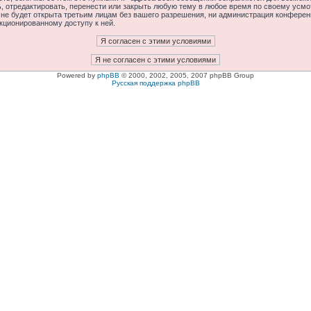
отредактировать, перенести или закрыть любую тему в любое время по своему усмот
 не будет открыта третьим лицам без вашего разрешения, ни администрация конфере
нкционированному доступу к ней.
Powered by
phpBB
© 2000, 2002, 2005, 2007 phpBB Group
Русская поддержка phpBB