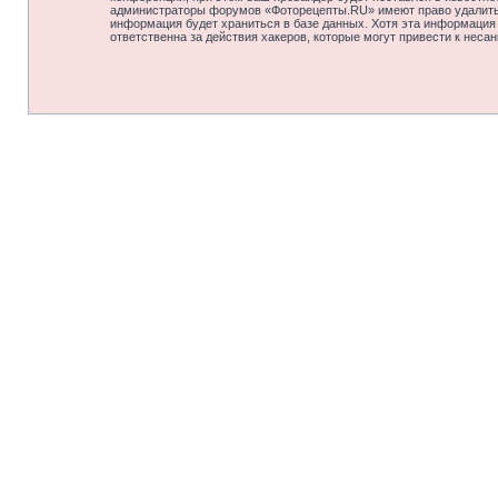
администраторы форумов «Фоторецепты.RU» имеют право удалить, 
информация будет храниться в базе данных. Хотя эта информация
ответственна за действия хакеров, которые могут привести к неса