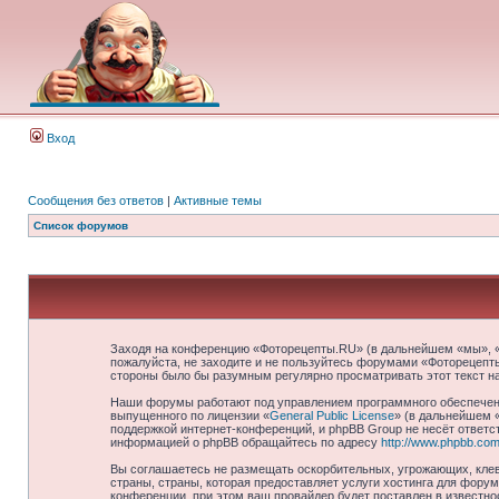
Вход
Сообщения без ответов
|
Активные темы
Список форумов
Заходя на конференцию «Фоторецепты.RU» (в дальнейшем «мы», «на
пожалуйста, не заходите и не пользуйтесь форумами «Фоторецепты
стороны было бы разумным регулярно просматривать этот текст н
Наши форумы работают под управлением программного обеспечени
выпущенного по лицензии «
General Public License
» (в дальнейшем 
поддержкой интернет-конференций, и phpBB Group не несёт ответст
информацией о phpBB обращайтесь по адресу
http://www.phpbb.com
Вы соглашаетесь не размещать оскорбительных, угрожающих, клев
страны, страны, которая предоставляет услуги хостинга для фор
конференции, при этом ваш провайдер будет поставлен в известно