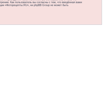
рению. Как пользователь вы согласны с тем, что введённая вами
нции «Фоторецепты.RU», ни phpBB Group не может быть