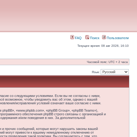
FAQ
Поиск
Пользователи
Текущее время: 08 авг 2026, 16:10
Часовой пояс: UTC + 2 часа
Язык:
гласие со следующими условиями. Если вы не согласны с ними,
сё возможное, чтобы уведомить вас об этом, однако с вашей
новления/исправления условий означает ваше согласие с ними.
 phpBB», «www.phpbb.com», «phpBB Group», «phpBB Teams»),
программного обеспечения phpBB строго связаны с организацией и
содержания и/или поведения в них. За дополнительной
и и прочих сообщений, которые могут нарушить законы вашей
ний могут привести к вашему немедленному отключению от
сти проведения такой политики. Вы соглашаетесь с тем, что