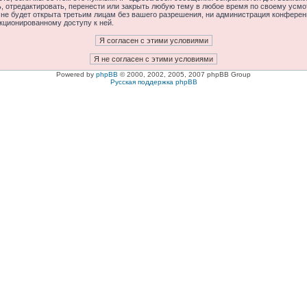
отредактировать, перенести или закрыть любую тему в любое время по своему усмот
 не будет открыта третьим лицам без вашего разрешения, ни администрация конфере
нкционированному доступу к ней.
Powered by
phpBB
© 2000, 2002, 2005, 2007 phpBB Group
Русская поддержка phpBB