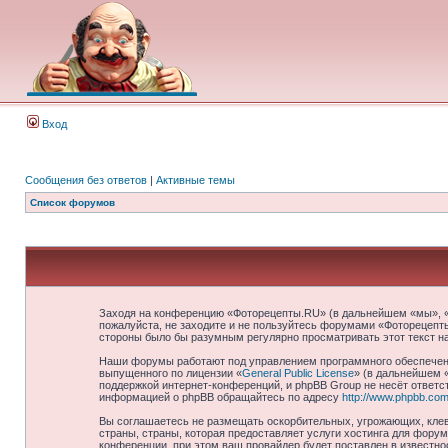
Вход
Сообщения без ответов
|
Активные темы
Список форумов
Заходя на конференцию «Фоторецепты.RU» (в дальнейшем «мы», «на
пожалуйста, не заходите и не пользуйтесь форумами «Фоторецепты
стороны было бы разумным регулярно просматривать этот текст н
Наши форумы работают под управлением программного обеспечени
выпущенного по лицензии «
General Public License
» (в дальнейшем 
поддержкой интернет-конференций, и phpBB Group не несёт ответст
информацией о phpBB обращайтесь по адресу
http://www.phpbb.com
Вы соглашаетесь не размещать оскорбительных, угрожающих, клев
страны, страны, которая предоставляет услуги хостинга для фор
конференции, при этом ваш провайдер будет поставлен в известно