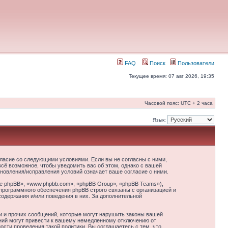
FAQ
Поиск
Пользователи
Текущее время: 07 авг 2026, 19:35
Часовой пояс: UTC + 2 часа
Язык:
гласие со следующими условиями. Если вы не согласны с ними,
сё возможное, чтобы уведомить вас об этом, однако с вашей
новления/исправления условий означает ваше согласие с ними.
 phpBB», «www.phpbb.com», «phpBB Group», «phpBB Teams»),
программного обеспечения phpBB строго связаны с организацией и
содержания и/или поведения в них. За дополнительной
и и прочих сообщений, которые могут нарушить законы вашей
ний могут привести к вашему немедленному отключению от
сти проведения такой политики. Вы соглашаетесь с тем, что