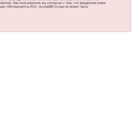
рению. Как пользователь вы согласны с тем, что введённая вами
нции «Фоторецепты.RU», ни phpBB Group не может быть