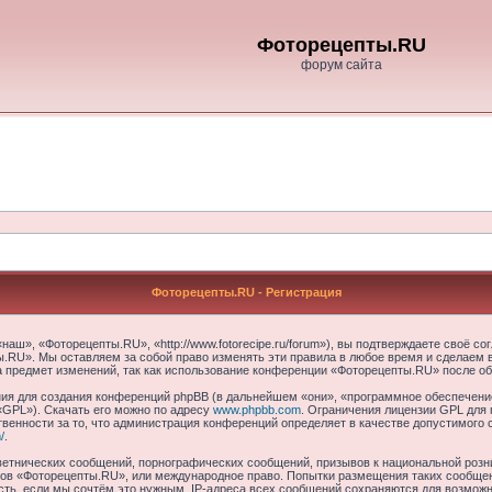
Фоторецепты.RU
форум сайта
Фоторецепты.RU - Регистрация
ш», «Фоторецепты.RU», «http://www.fotorecipe.ru/forum»), вы подтверждаете своё со
.RU». Мы оставляем за собой право изменять эти правила в любое время и сделаем в
а предмет изменений, так как использование конференции «Фоторецепты.RU» после об
я для создания конференций phpBB (в дальнейшем «они», «программное обеспечение
«GPL»). Скачать его можно по адресу
www.phpbb.com
. Ограничения лицензии GPL для 
венности за то, что администрация конференций определяет в качестве допустимого 
/
.
етнических сообщений, порнографических сообщений, призывов к национальной розн
умов «Фоторецепты.RU», или международное право. Попытки размещения таких сообще
сть, если мы сочтём это нужным. IP-адреса всех сообщений сохраняются для возможно