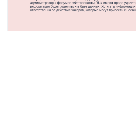
администраторы форумов «Фоторецепты.RU» имеют право удалить, 
информация будет храниться в базе данных. Хотя эта информация
ответственна за действия хакеров, которые могут привести к неса