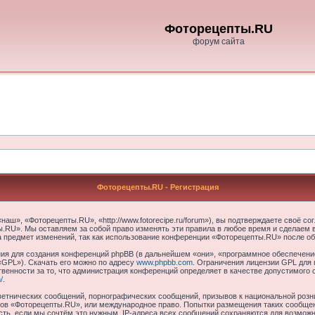
Фоторецепты.RU
форум сайта
Фоторецепты.RU - Регистрация
ш», «Фоторецепты.RU», «http://www.fotorecipe.ru/forum»), вы подтверждаете своё со
.RU». Мы оставляем за собой право изменять эти правила в любое время и сделаем в
а предмет изменений, так как использование конференции «Фоторецепты.RU» после об
я для создания конференций phpBB (в дальнейшем «они», «программное обеспечение
«GPL»). Скачать его можно по адресу
www.phpbb.com
. Ограничения лицензии GPL для 
венности за то, что администрация конференций определяет в качестве допустимого 
/
.
етнических сообщений, порнографических сообщений, призывов к национальной розн
умов «Фоторецепты.RU», или международное право. Попытки размещения таких сообще
сть, если мы сочтём это нужным. IP-адреса всех сообщений сохраняются для возможно