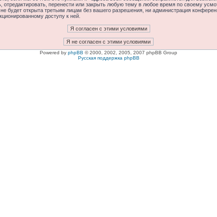
отредактировать, перенести или закрыть любую тему в любое время по своему усмот
 не будет открыта третьим лицам без вашего разрешения, ни администрация конфере
нкционированному доступу к ней.
Powered by
phpBB
© 2000, 2002, 2005, 2007 phpBB Group
Русская поддержка phpBB