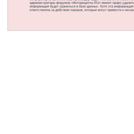
администраторы форумов «Фоторецепты.RU» имеют право удалить, 
информация будет храниться в базе данных. Хотя эта информация
ответственна за действия хакеров, которые могут привести к неса