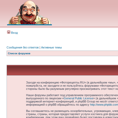
Вход
Сообщения без ответов
|
Активные темы
Список форумов
Заходя на конференцию «Фоторецепты.RU» (в дальнейшем «мы», «на
пожалуйста, не заходите и не пользуйтесь форумами «Фоторецепты
стороны было бы разумным регулярно просматривать этот текст н
Наши форумы работают под управлением программного обеспечени
выпущенного по лицензии «
General Public License
» (в дальнейшем 
поддержкой интернет-конференций, и phpBB Group не несёт ответст
информацией о phpBB обращайтесь по адресу
http://www.phpbb.com
Вы соглашаетесь не размещать оскорбительных, угрожающих, клев
страны, страны, которая предоставляет услуги хостинга для фор
конференции, при этом ваш провайдер будет поставлен в известно