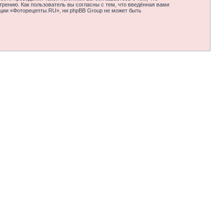
рению. Как пользователь вы согласны с тем, что введённая вами
нции «Фоторецепты.RU», ни phpBB Group не может быть