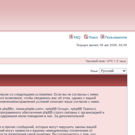
FAQ
Поиск
Пользователи
Текущее время: 06 авг 2026, 04:39
Часовой пояс: UTC + 2 часа
Язык:
гласие со следующими условиями. Если вы не согласны с ними,
сё возможное, чтобы уведомить вас об этом, однако с вашей
новления/исправления условий означает ваше согласие с ними.
 phpBB», «www.phpbb.com», «phpBB Group», «phpBB Teams»),
программного обеспечения phpBB строго связаны с организацией и
содержания и/или поведения в них. За дополнительной
и и прочих сообщений, которые могут нарушить законы вашей
ний могут привести к вашему немедленному отключению от
сти проведения такой политики. Вы соглашаетесь с тем, что