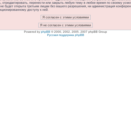
отредактировать, перенести или закрыть любую тему в любое время по своему усмот
 не будет открыта третьим лицам без вашего разрешения, ни администрация конфере
нкционированному доступу к ней.
Powered by
phpBB
© 2000, 2002, 2005, 2007 phpBB Group
Русская поддержка phpBB