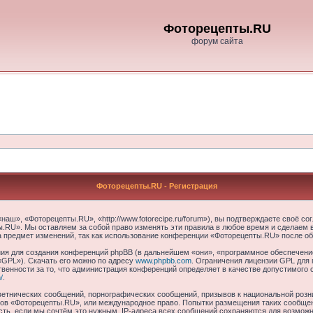
Фоторецепты.RU
форум сайта
Фоторецепты.RU - Регистрация
ш», «Фоторецепты.RU», «http://www.fotorecipe.ru/forum»), вы подтверждаете своё со
.RU». Мы оставляем за собой право изменять эти правила в любое время и сделаем в
а предмет изменений, так как использование конференции «Фоторецепты.RU» после об
я для создания конференций phpBB (в дальнейшем «они», «программное обеспечение
«GPL»). Скачать его можно по адресу
www.phpbb.com
. Ограничения лицензии GPL для 
венности за то, что администрация конференций определяет в качестве допустимого 
/
.
етнических сообщений, порнографических сообщений, призывов к национальной розн
умов «Фоторецепты.RU», или международное право. Попытки размещения таких сообще
сть, если мы сочтём это нужным. IP-адреса всех сообщений сохраняются для возможно