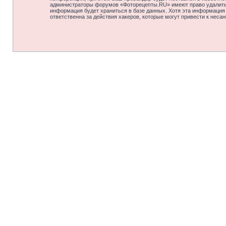
администраторы форумов «Фоторецепты.RU» имеют право удалить, 
информация будет храниться в базе данных. Хотя эта информация
ответственна за действия хакеров, которые могут привести к неса