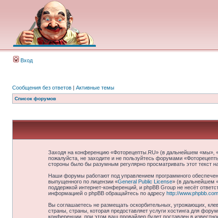
Вход
Сообщения без ответов
|
Активные темы
Список форумов
Заходя на конференцию «Фоторецепты.RU» (в дальнейшем «мы», «на
пожалуйста, не заходите и не пользуйтесь форумами «Фоторецепты
стороны было бы разумным регулярно просматривать этот текст н
Наши форумы работают под управлением программного обеспечени
выпущенного по лицензии «
General Public License
» (в дальнейшем 
поддержкой интернет-конференций, и phpBB Group не несёт ответст
информацией о phpBB обращайтесь по адресу
http://www.phpbb.com
Вы соглашаетесь не размещать оскорбительных, угрожающих, клев
страны, страны, которая предоставляет услуги хостинга для фор
конференции, при этом ваш провайдер будет поставлен в известно