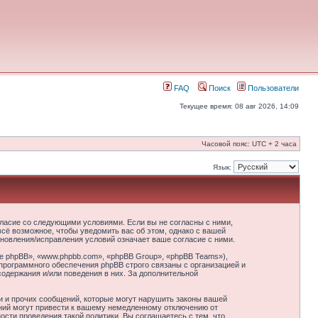
FAQ
Поиск
Пользователи
Текущее время: 08 авг 2026, 14:09
Часовой пояс: UTC + 2 часа
Язык:
гласие со следующими условиями. Если вы не согласны с ними,
сё возможное, чтобы уведомить вас об этом, однако с вашей
новления/исправления условий означает ваше согласие с ними.
 phpBB», «www.phpbb.com», «phpBB Group», «phpBB Teams»),
программного обеспечения phpBB строго связаны с организацией и
содержания и/или поведения в них. За дополнительной
и и прочих сообщений, которые могут нарушить законы вашей
ний могут привести к вашему немедленному отключению от
сти проведения такой политики. Вы соглашаетесь с тем, что