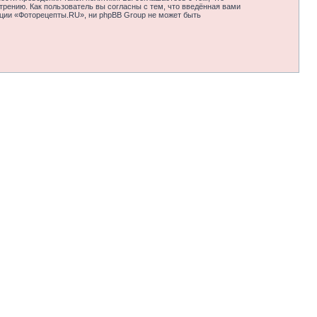
рению. Как пользователь вы согласны с тем, что введённая вами
нции «Фоторецепты.RU», ни phpBB Group не может быть