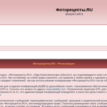
Фоторецепты.RU
форум сайта
Фоторецепты.RU - Регистрация
ш», «Фоторецепты.RU», «http://www.fotorecipe.ru/forum»), вы подтверждаете своё со
.RU». Мы оставляем за собой право изменять эти правила в любое время и сделаем в
а предмет изменений, так как использование конференции «Фоторецепты.RU» после об
я для создания конференций phpBB (в дальнейшем «они», «программное обеспечение
«GPL»). Скачать его можно по адресу
www.phpbb.com
. Ограничения лицензии GPL для 
венности за то, что администрация конференций определяет в качестве допустимого 
/
.
етнических сообщений, порнографических сообщений, призывов к национальной розн
умов «Фоторецепты.RU», или международное право. Попытки размещения таких сообще
сть, если мы сочтём это нужным. IP-адреса всех сообщений сохраняются для возможно