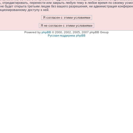
отредактировать, перенести или закрыть любую тему в любое время по своему усмот
 не будет открыта третьим лицам без вашего разрешения, ни администрация конфере
нкционированному доступу к ней.
Powered by
phpBB
© 2000, 2002, 2005, 2007 phpBB Group
Русская поддержка phpBB