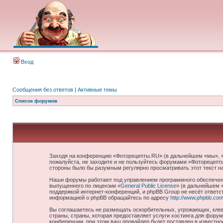
Вход
Сообщения без ответов
|
Активные темы
Список форумов
Заходя на конференцию «Фоторецепты.RU» (в дальнейшем «мы», «на
пожалуйста, не заходите и не пользуйтесь форумами «Фоторецепты
стороны было бы разумным регулярно просматривать этот текст н
Наши форумы работают под управлением программного обеспечени
выпущенного по лицензии «
General Public License
» (в дальнейшем 
поддержкой интернет-конференций, и phpBB Group не несёт ответст
информацией о phpBB обращайтесь по адресу
http://www.phpbb.com
Вы соглашаетесь не размещать оскорбительных, угрожающих, клев
страны, страны, которая предоставляет услуги хостинга для фор
конференции, при этом ваш провайдер будет поставлен в известно