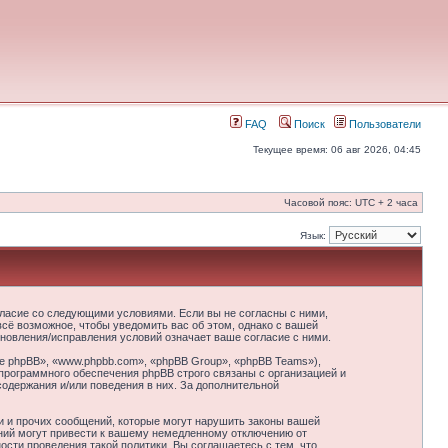
FAQ
Поиск
Пользователи
Текущее время: 06 авг 2026, 04:45
Часовой пояс: UTC + 2 часа
Язык:
гласие со следующими условиями. Если вы не согласны с ними,
сё возможное, чтобы уведомить вас об этом, однако с вашей
новления/исправления условий означает ваше согласие с ними.
 phpBB», «www.phpbb.com», «phpBB Group», «phpBB Teams»),
программного обеспечения phpBB строго связаны с организацией и
содержания и/или поведения в них. За дополнительной
и и прочих сообщений, которые могут нарушить законы вашей
ний могут привести к вашему немедленному отключению от
сти проведения такой политики. Вы соглашаетесь с тем, что