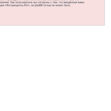
рению. Как пользователь вы согласны с тем, что введённая вами
нции «Фоторецепты.RU», ни phpBB Group не может быть