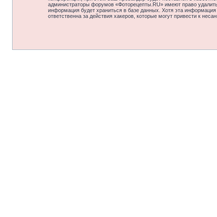
администраторы форумов «Фоторецепты.RU» имеют право удалить, 
информация будет храниться в базе данных. Хотя эта информация
ответственна за действия хакеров, которые могут привести к неса