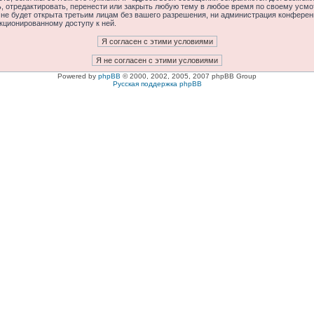
отредактировать, перенести или закрыть любую тему в любое время по своему усмот
 не будет открыта третьим лицам без вашего разрешения, ни администрация конфере
нкционированному доступу к ней.
Powered by
phpBB
© 2000, 2002, 2005, 2007 phpBB Group
Русская поддержка phpBB