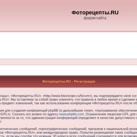
Фоторецепты.RU
форум сайта
Фоторецепты.RU - Регистрация
ш», «Фоторецепты.RU», «http://www.fotorecipe.ru/forum»), вы подтверждаете своё со
.RU». Мы оставляем за собой право изменять эти правила в любое время и сделаем в
а предмет изменений, так как использование конференции «Фоторецепты.RU» после об
я для создания конференций phpBB (в дальнейшем «они», «программное обеспечение
«GPL»). Скачать его можно по адресу
www.phpbb.com
. Ограничения лицензии GPL для 
венности за то, что администрация конференций определяет в качестве допустимого 
/
.
етнических сообщений, порнографических сообщений, призывов к национальной розн
умов «Фоторецепты.RU», или международное право. Попытки размещения таких сообще
сть, если мы сочтём это нужным. IP-адреса всех сообщений сохраняются для возможно