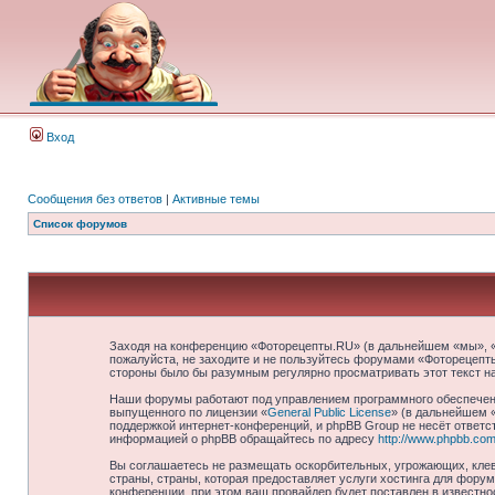
Вход
Сообщения без ответов
|
Активные темы
Список форумов
Заходя на конференцию «Фоторецепты.RU» (в дальнейшем «мы», «на
пожалуйста, не заходите и не пользуйтесь форумами «Фоторецепты
стороны было бы разумным регулярно просматривать этот текст н
Наши форумы работают под управлением программного обеспечени
выпущенного по лицензии «
General Public License
» (в дальнейшем 
поддержкой интернет-конференций, и phpBB Group не несёт ответст
информацией о phpBB обращайтесь по адресу
http://www.phpbb.com
Вы соглашаетесь не размещать оскорбительных, угрожающих, клев
страны, страны, которая предоставляет услуги хостинга для фор
конференции, при этом ваш провайдер будет поставлен в известно