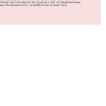
рению. Как пользователь вы согласны с тем, что введённая вами
нции «Фоторецепты.RU», ни phpBB Group не может быть