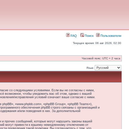
FAQ
Поиск
Пользователи
Текущее время: 06 авг 2026, 02:30
Часовой пояс: UTC + 2 часа
Язык:
гласие со следующими условиями. Если вы не согласны с ними,
сё возможное, чтобы уведомить вас об этом, однако с вашей
новления/исправления условий означает ваше согласие с ними.
 phpBB», «www.phpbb.com», «phpBB Group», «phpBB Teams»),
программного обеспечения phpBB строго связаны с организацией и
содержания и/или поведения в них. За дополнительной
и и прочих сообщений, которые могут нарушить законы вашей
ний могут привести к вашему немедленному отключению от
сти проведения такой политики. Вы соглашаетесь с тем, что