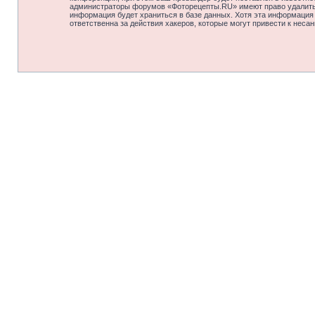
администраторы форумов «Фоторецепты.RU» имеют право удалить, 
информация будет храниться в базе данных. Хотя эта информация
ответственна за действия хакеров, которые могут привести к неса