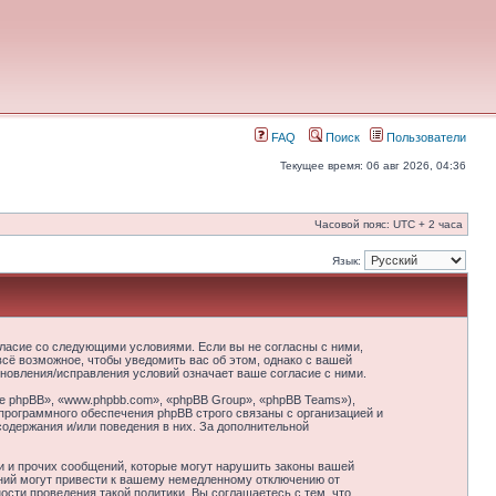
FAQ
Поиск
Пользователи
Текущее время: 06 авг 2026, 04:36
Часовой пояс: UTC + 2 часа
Язык:
гласие со следующими условиями. Если вы не согласны с ними,
сё возможное, чтобы уведомить вас об этом, однако с вашей
новления/исправления условий означает ваше согласие с ними.
 phpBB», «www.phpbb.com», «phpBB Group», «phpBB Teams»),
программного обеспечения phpBB строго связаны с организацией и
содержания и/или поведения в них. За дополнительной
и и прочих сообщений, которые могут нарушить законы вашей
ний могут привести к вашему немедленному отключению от
сти проведения такой политики. Вы соглашаетесь с тем, что