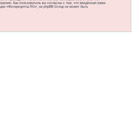
рению. Как пользователь вы согласны с тем, что введённая вами
нции «Фоторецепты.RU», ни phpBB Group не может быть