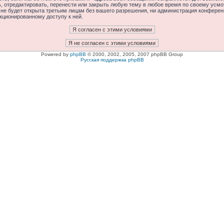
отредактировать, перенести или закрыть любую тему в любое время по своему усмот
 не будет открыта третьим лицам без вашего разрешения, ни администрация конфере
нкционированному доступу к ней.
Powered by
phpBB
© 2000, 2002, 2005, 2007 phpBB Group
Русская поддержка phpBB