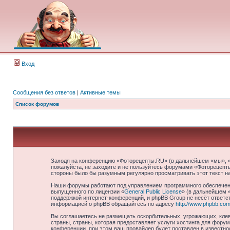
Вход
Сообщения без ответов
|
Активные темы
Список форумов
Заходя на конференцию «Фоторецепты.RU» (в дальнейшем «мы», «на
пожалуйста, не заходите и не пользуйтесь форумами «Фоторецепты
стороны было бы разумным регулярно просматривать этот текст н
Наши форумы работают под управлением программного обеспечени
выпущенного по лицензии «
General Public License
» (в дальнейшем 
поддержкой интернет-конференций, и phpBB Group не несёт ответст
информацией о phpBB обращайтесь по адресу
http://www.phpbb.com
Вы соглашаетесь не размещать оскорбительных, угрожающих, клев
страны, страны, которая предоставляет услуги хостинга для фор
конференции, при этом ваш провайдер будет поставлен в известно