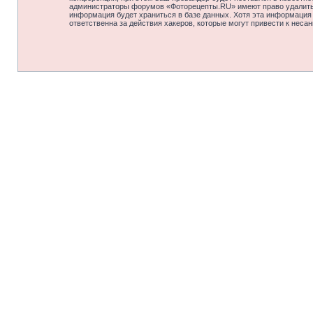
администраторы форумов «Фоторецепты.RU» имеют право удалить, 
информация будет храниться в базе данных. Хотя эта информация
ответственна за действия хакеров, которые могут привести к неса