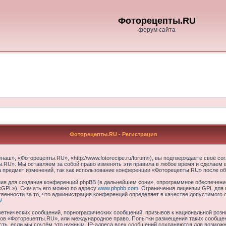
Фоторецепты.RU
форум сайта
Фоторецепты.RU - Регистрация
ш», «Фоторецепты.RU», «http://www.fotorecipe.ru/forum»), вы подтверждаете своё со
.RU». Мы оставляем за собой право изменять эти правила в любое время и сделаем в
а предмет изменений, так как использование конференции «Фоторецепты.RU» после об
я для создания конференций phpBB (в дальнейшем «они», «программное обеспечение
«GPL»). Скачать его можно по адресу
www.phpbb.com
. Ограничения лицензии GPL для 
венности за то, что администрация конференций определяет в качестве допустимого 
/
.
етнических сообщений, порнографических сообщений, призывов к национальной розн
умов «Фоторецепты.RU», или международное право. Попытки размещения таких сообще
сть, если мы сочтём это нужным. IP-адреса всех сообщений сохраняются для возможно