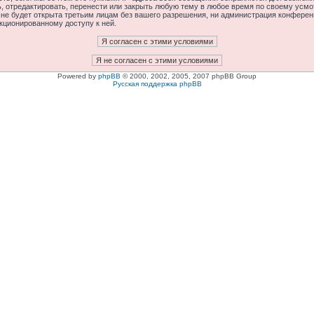
отредактировать, перенести или закрыть любую тему в любое время по своему усмот
 не будет открыта третьим лицам без вашего разрешения, ни администрация конфере
нкционированному доступу к ней.
Powered by
phpBB
© 2000, 2002, 2005, 2007 phpBB Group
Русская поддержка phpBB