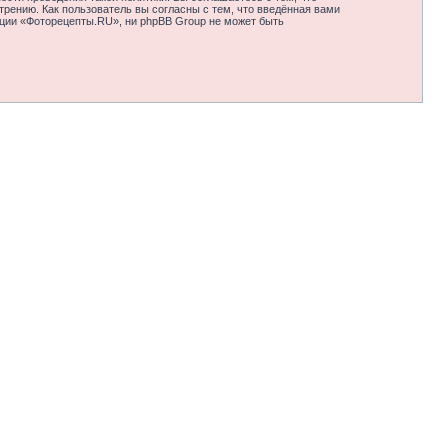
рению. Как пользователь вы согласны с тем, что введённая вами
нции «Фоторецепты.RU», ни phpBB Group не может быть