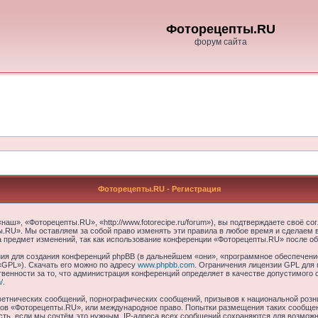
Фоторецепты.RU
форум сайта
Фоторецепты.RU - Регистрация
ш», «Фоторецепты.RU», «http://www.fotorecipe.ru/forum»), вы подтверждаете своё со
.RU». Мы оставляем за собой право изменять эти правила в любое время и сделаем в
а предмет изменений, так как использование конференции «Фоторецепты.RU» после об
я для создания конференций phpBB (в дальнейшем «они», «программное обеспечение
«GPL»). Скачать его можно по адресу
www.phpbb.com
. Ограничения лицензии GPL для 
венности за то, что администрация конференций определяет в качестве допустимого 
/
.
етнических сообщений, порнографических сообщений, призывов к национальной розн
умов «Фоторецепты.RU», или международное право. Попытки размещения таких сообще
сть, если мы сочтём это нужным. IP-адреса всех сообщений сохраняются для возможно