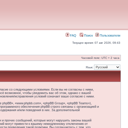
FAQ
Поиск
Пользователи
Текущее время: 07 авг 2026, 09:43
Часовой пояс: UTC + 2 часа
Язык:
гласие со следующими условиями. Если вы не согласны с ними,
сё возможное, чтобы уведомить вас об этом, однако с вашей
новления/исправления условий означает ваше согласие с ними.
 phpBB», «www.phpbb.com», «phpBB Group», «phpBB Teams»),
программного обеспечения phpBB строго связаны с организацией и
содержания и/или поведения в них. За дополнительной
и и прочих сообщений, которые могут нарушить законы вашей
ний могут привести к вашему немедленному отключению от
сти проведения такой политики. Вы соглашаетесь с тем, что