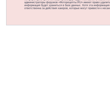
администраторы форумов «Фоторецепты.RU» имеют право удалить, 
информация будет храниться в базе данных. Хотя эта информация
ответственна за действия хакеров, которые могут привести к неса