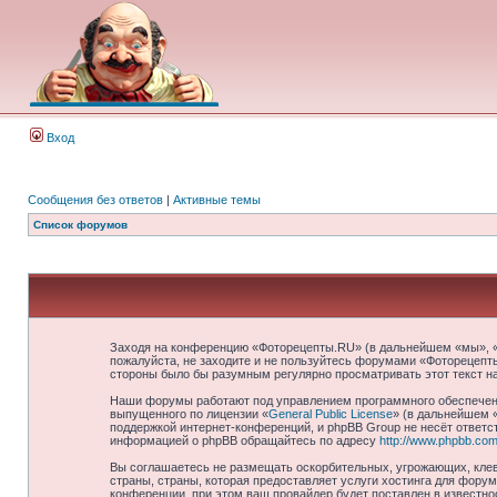
Вход
Сообщения без ответов
|
Активные темы
Список форумов
Заходя на конференцию «Фоторецепты.RU» (в дальнейшем «мы», «на
пожалуйста, не заходите и не пользуйтесь форумами «Фоторецепты
стороны было бы разумным регулярно просматривать этот текст н
Наши форумы работают под управлением программного обеспечени
выпущенного по лицензии «
General Public License
» (в дальнейшем 
поддержкой интернет-конференций, и phpBB Group не несёт ответст
информацией о phpBB обращайтесь по адресу
http://www.phpbb.com
Вы соглашаетесь не размещать оскорбительных, угрожающих, клев
страны, страны, которая предоставляет услуги хостинга для фор
конференции, при этом ваш провайдер будет поставлен в известно