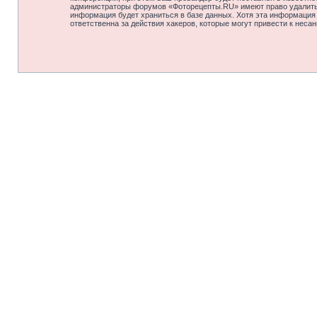
администраторы форумов «Фоторецепты.RU» имеют право удалить, 
информация будет храниться в базе данных. Хотя эта информация
ответственна за действия хакеров, которые могут привести к неса