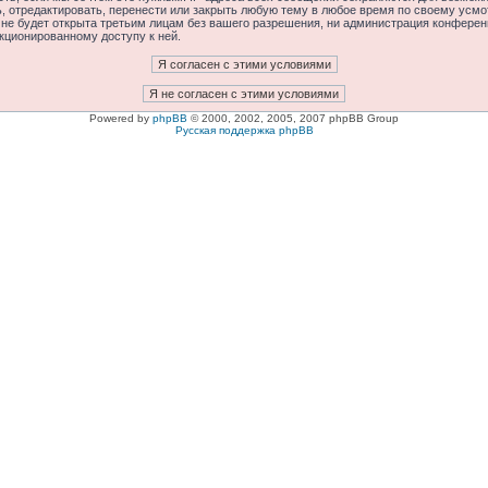
отредактировать, перенести или закрыть любую тему в любое время по своему усмот
 не будет открыта третьим лицам без вашего разрешения, ни администрация конфере
нкционированному доступу к ней.
Powered by
phpBB
© 2000, 2002, 2005, 2007 phpBB Group
Русская поддержка phpBB