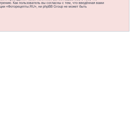
рению. Как пользователь вы согласны с тем, что введённая вами
нции «Фоторецепты.RU», ни phpBB Group не может быть