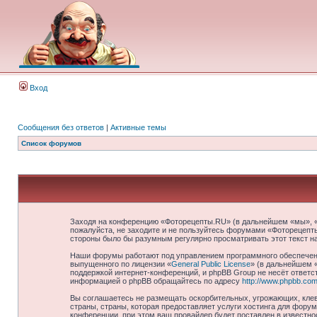
Вход
Сообщения без ответов
|
Активные темы
Список форумов
Заходя на конференцию «Фоторецепты.RU» (в дальнейшем «мы», «на
пожалуйста, не заходите и не пользуйтесь форумами «Фоторецепты
стороны было бы разумным регулярно просматривать этот текст н
Наши форумы работают под управлением программного обеспечени
выпущенного по лицензии «
General Public License
» (в дальнейшем 
поддержкой интернет-конференций, и phpBB Group не несёт ответст
информацией о phpBB обращайтесь по адресу
http://www.phpbb.com
Вы соглашаетесь не размещать оскорбительных, угрожающих, клев
страны, страны, которая предоставляет услуги хостинга для фор
конференции, при этом ваш провайдер будет поставлен в известно