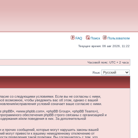
FAQ
Поиск
Пользователи
Текущее время: 06 авг 2026, 11:22
Часовой пояс: UTC + 2 часа
Язык:
гласие со следующими условиями. Если вы не согласны с ними,
сё возможное, чтобы уведомить вас об этом, однако с вашей
новления/исправления условий означает ваше согласие с ними.
 phpBB», «www.phpbb.com», «phpBB Group», «phpBB Teams»),
программного обеспечения phpBB строго связаны с организацией и
содержания и/или поведения в них. За дополнительной
и и прочих сообщений, которые могут нарушить законы вашей
ний могут привести к вашему немедленному отключению от
сти проведения такой политики. Вы соглашаетесь с тем, что