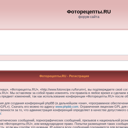
Фоторецепты.RU
форум сайта
Фоторецепты.RU - Регистрация
ш», «Фоторецепты.RU», «http://www.fotorecipe.ru/forum»), вы подтверждаете своё со
.RU». Мы оставляем за собой право изменять эти правила в любое время и сделаем в
а предмет изменений, так как использование конференции «Фоторецепты.RU» после об
я для создания конференций phpBB (в дальнейшем «они», «программное обеспечение
«GPL»). Скачать его можно по адресу
www.phpbb.com
. Ограничения лицензии GPL для 
венности за то, что администрация конференций определяет в качестве допустимого 
/
.
етнических сообщений, порнографических сообщений, призывов к национальной розн
умов «Фоторецепты.RU», или международное право. Попытки размещения таких сообще
сть, если мы сочтём это нужным. IP-адреса всех сообщений сохраняются для возможно