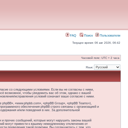
FAQ
Поиск
Пользователи
Текущее время: 06 авг 2026, 06:42
Часовой пояс: UTC + 2 часа
Язык:
гласие со следующими условиями. Если вы не согласны с ними,
сё возможное, чтобы уведомить вас об этом, однако с вашей
новления/исправления условий означает ваше согласие с ними.
 phpBB», «www.phpbb.com», «phpBB Group», «phpBB Teams»),
программного обеспечения phpBB строго связаны с организацией и
содержания и/или поведения в них. За дополнительной
и и прочих сообщений, которые могут нарушить законы вашей
ний могут привести к вашему немедленному отключению от
сти проведения такой политики. Вы соглашаетесь с тем, что