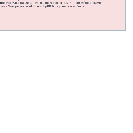
рению. Как пользователь вы согласны с тем, что введённая вами
нции «Фоторецепты.RU», ни phpBB Group не может быть