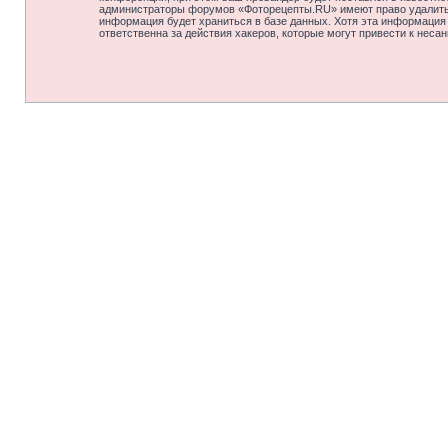
администраторы форумов «Фоторецепты.RU» имеют право удалить, 
информация будет храниться в базе данных. Хотя эта информация
ответственна за действия хакеров, которые могут привести к неса