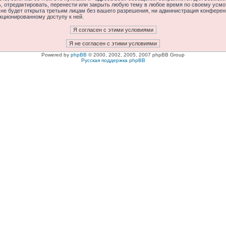
отредактировать, перенести или закрыть любую тему в любое время по своему усмот
 не будет открыта третьим лицам без вашего разрешения, ни администрация конфере
нкционированному доступу к ней.
Powered by
phpBB
© 2000, 2002, 2005, 2007 phpBB Group
Русская поддержка phpBB