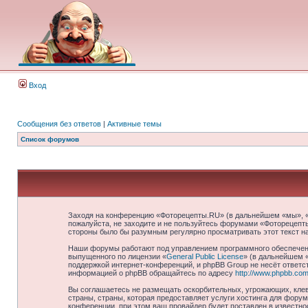
Вход
Сообщения без ответов
|
Активные темы
Список форумов
Заходя на конференцию «Фоторецепты.RU» (в дальнейшем «мы», «на
пожалуйста, не заходите и не пользуйтесь форумами «Фоторецепты
стороны было бы разумным регулярно просматривать этот текст н
Наши форумы работают под управлением программного обеспечени
выпущенного по лицензии «
General Public License
» (в дальнейшем 
поддержкой интернет-конференций, и phpBB Group не несёт ответст
информацией о phpBB обращайтесь по адресу
http://www.phpbb.com
Вы соглашаетесь не размещать оскорбительных, угрожающих, клев
страны, страны, которая предоставляет услуги хостинга для фор
конференции, при этом ваш провайдер будет поставлен в известно