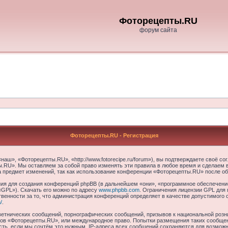
Фоторецепты.RU
форум сайта
Фоторецепты.RU - Регистрация
ш», «Фоторецепты.RU», «http://www.fotorecipe.ru/forum»), вы подтверждаете своё со
.RU». Мы оставляем за собой право изменять эти правила в любое время и сделаем в
а предмет изменений, так как использование конференции «Фоторецепты.RU» после об
я для создания конференций phpBB (в дальнейшем «они», «программное обеспечение
«GPL»). Скачать его можно по адресу
www.phpbb.com
. Ограничения лицензии GPL для 
венности за то, что администрация конференций определяет в качестве допустимого 
/
.
етнических сообщений, порнографических сообщений, призывов к национальной розн
умов «Фоторецепты.RU», или международное право. Попытки размещения таких сообще
сть, если мы сочтём это нужным. IP-адреса всех сообщений сохраняются для возможно