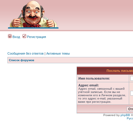
Вход
Регистрация
Сообщения без ответов
|
Активные темы
Список форумов
Послать письмо
Имя пользователя:
Адрес email:
Адрес email, связанный с вашей
учётной записью. Если вы не
изменили его в Личном разделе,
то это адрес e-mail, указанный
вами при регистрации.
Powered by
phpBB
©
Рус