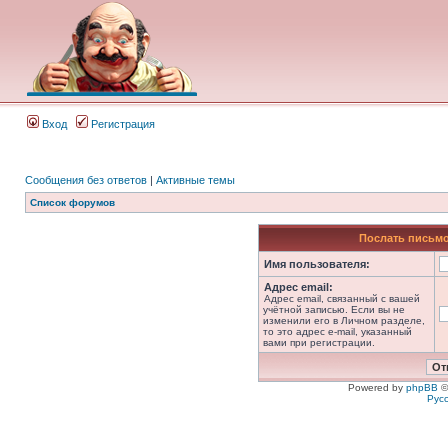
Вход
Регистрация
Сообщения без ответов
|
Активные темы
Список форумов
Послать письмо
Имя пользователя:
Адрес email:
Адрес email, связанный с вашей
учётной записью. Если вы не
изменили его в Личном разделе,
то это адрес e-mail, указанный
вами при регистрации.
Powered by
phpBB
©
Рус