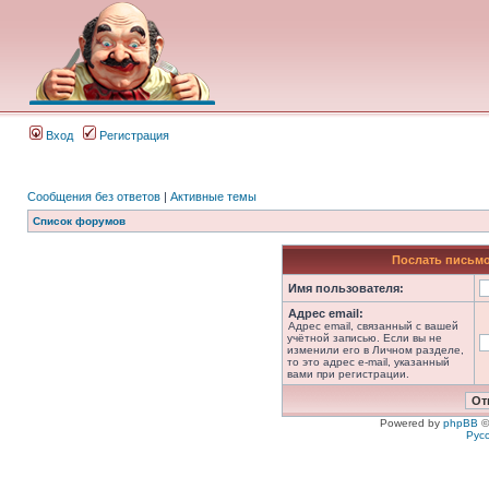
Вход
Регистрация
Сообщения без ответов
|
Активные темы
Список форумов
Послать письмо
Имя пользователя:
Адрес email:
Адрес email, связанный с вашей
учётной записью. Если вы не
изменили его в Личном разделе,
то это адрес e-mail, указанный
вами при регистрации.
Powered by
phpBB
©
Рус