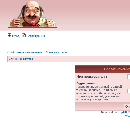
Вход
Регистрация
Сообщения без ответов
|
Активные темы
Список форумов
Послать письмо
Имя пользователя:
Адрес email:
Адрес email, связанный с вашей
учётной записью. Если вы не
изменили его в Личном разделе,
то это адрес e-mail, указанный
вами при регистрации.
Powered by
phpBB
©
Рус