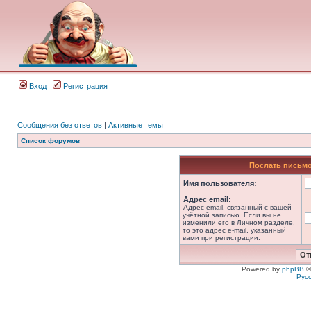
Вход
Регистрация
Сообщения без ответов
|
Активные темы
Список форумов
Послать письмо
Имя пользователя:
Адрес email:
Адрес email, связанный с вашей
учётной записью. Если вы не
изменили его в Личном разделе,
то это адрес e-mail, указанный
вами при регистрации.
Powered by
phpBB
©
Рус