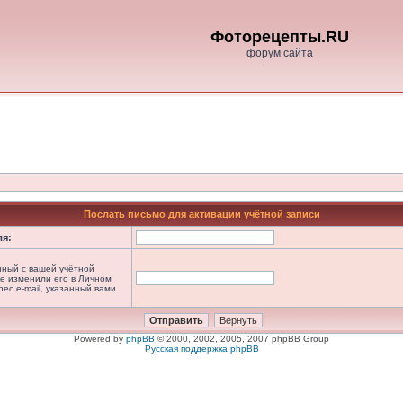
Фоторецепты.RU
форум сайта
Послать письмо для активации учётной записи
ля:
анный с вашей учётной
не изменили его в Личном
рес e-mail, указанный вами
Powered by
phpBB
© 2000, 2002, 2005, 2007 phpBB Group
Русская поддержка phpBB