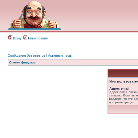
Вход
Регистрация
Сообщения без ответов
|
Активные темы
Список форумов
Имя пользовате
Адрес email:
Адрес email, связ
записью. Если вы 
разделе, то это ад
при регистрации.