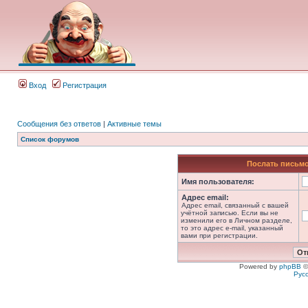
Вход
Регистрация
Сообщения без ответов
|
Активные темы
Список форумов
Послать письмо
Имя пользователя:
Адрес email:
Адрес email, связанный с вашей
учётной записью. Если вы не
изменили его в Личном разделе,
то это адрес e-mail, указанный
вами при регистрации.
Powered by
phpBB
©
Рус