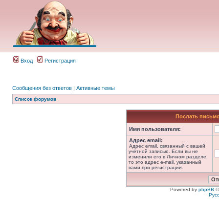
Вход
Регистрация
Сообщения без ответов
|
Активные темы
Список форумов
Послать письмо
Имя пользователя:
Адрес email:
Адрес email, связанный с вашей
учётной записью. Если вы не
изменили его в Личном разделе,
то это адрес e-mail, указанный
вами при регистрации.
Powered by
phpBB
©
Рус