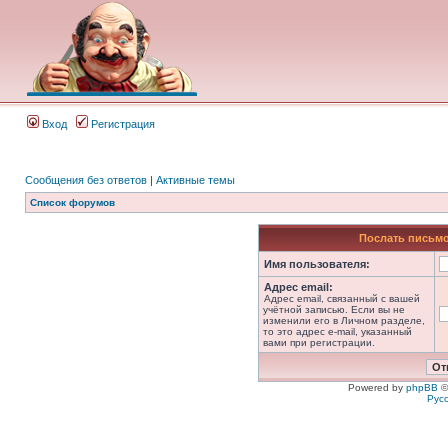
Вход
Регистрация
Сообщения без ответов
|
Активные темы
Список форумов
Послать письмо
Имя пользователя:
Адрес email:
Адрес email, связанный с вашей
учётной записью. Если вы не
изменили его в Личном разделе,
то это адрес e-mail, указанный
вами при регистрации.
Powered by
phpBB
©
Рус