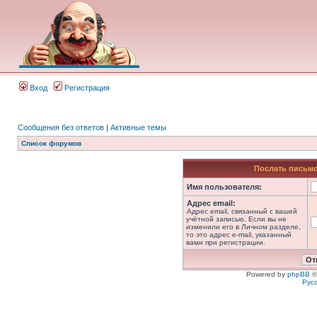
Вход
Регистрация
Сообщения без ответов
|
Активные темы
Список форумов
Послать письмо
Имя пользователя:
Адрес email:
Адрес email, связанный с вашей
учётной записью. Если вы не
изменили его в Личном разделе,
то это адрес e-mail, указанный
вами при регистрации.
Powered by
phpBB
©
Рус