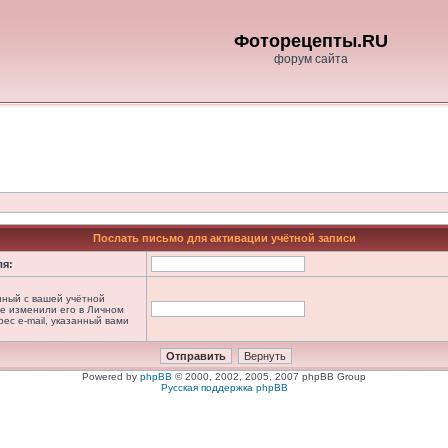
Фоторецепты.RU
форум сайта
Послать письмо для активации учётной записи
ля:
анный с вашей учётной
не изменили его в Личном
рес e-mail, указанный вами
Powered by
phpBB
© 2000, 2002, 2005, 2007 phpBB Group
Русская поддержка phpBB