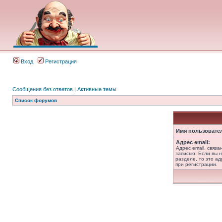
Вход
Регистрация
Сообщения без ответов
|
Активные темы
Список форумов
Имя пользовате
Адрес email:
Адрес email, связ
записью. Если вы 
разделе, то это ад
при регистрации.