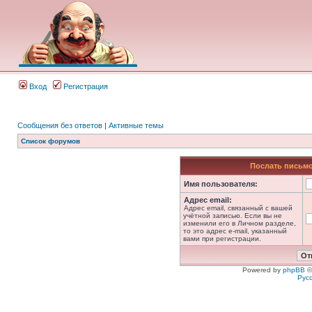
Вход
Регистрация
Сообщения без ответов
|
Активные темы
Список форумов
Послать письмо
Имя пользователя:
Адрес email:
Адрес email, связанный с вашей
учётной записью. Если вы не
изменили его в Личном разделе,
то это адрес e-mail, указанный
вами при регистрации.
Powered by
phpBB
©
Рус